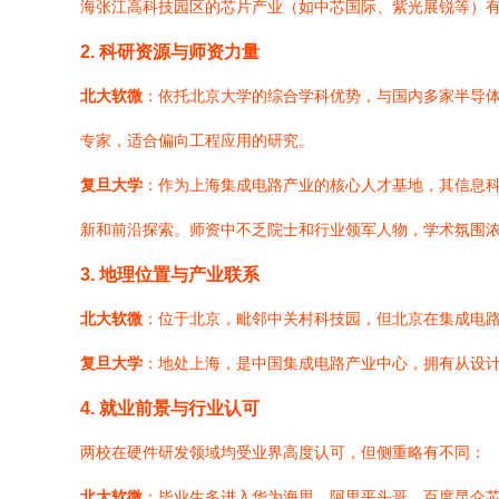
海张江高科技园区的芯片产业（如中芯国际、紫光展锐等）
2. 科研资源与师资力量
北大软微
：依托北京大学的综合学科优势，与国内多家半导
专家，适合偏向工程应用的研究。
复旦大学
：作为上海集成电路产业的核心人才基地，其信息
新和前沿探索。师资中不乏院士和行业领军人物，学术氛围
3. 地理位置与产业联系
北大软微
：位于北京，毗邻中关村科技园，但北京在集成电
复旦大学
：地处上海，是中国集成电路产业中心，拥有从设
4. 就业前景与行业认可
两校在硬件研发领域均受业界高度认可，但侧重略有不同：
北大软微
：毕业生多进入华为海思、阿里平头哥、百度昆仑芯