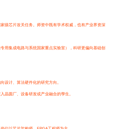
国家级芯片攻关任务。师资中既有学术权威，也有产业界资深
如专用集成电路与系统国家重点实验室），科研更偏向基础创
偏向设计、算法硬件化的研究方向。
深入晶圆厂、设备研发或产业融合的學生。
岗位以芯片架构师、FPGA工程师为主。